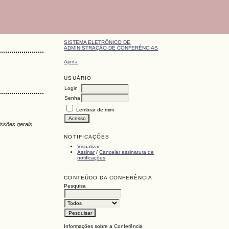
SISTEMA ELETRÔNICO DE
ADMINISTRAÇÃO DE CONFERÊNCIAS
Ajuda
USUÁRIO
Login
Senha
Lembrar de mim
ssões gerais
NOTIFICAÇÕES
Visualizar
Assinar
/
Cancelar assinatura de
notificações
CONTEÚDO DA CONFERÊNCIA
Pesquisa
Informações sobre a Conferência