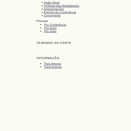
»
Visão Geral
»
Políticas das Modalidades
»
Apresentações
»
Agenda da Conferência
»
Cronograma
Procurar
Por Conferência
Por Autor
Por título
TAMANHO DA FONTE
INFORMAÇÃO
Para leitores
Para Autores