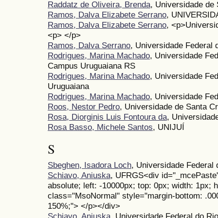
Raddatz de Oliveira, Brenda
, Universidade de
Ramos, Dalva Elizabete Serrano
, UNIVERSI
Ramos, Dalva Elizabete Serrano
, <p>Univers
<p> </p>
Ramos, Dalva Serrano
, Universidade Federal
Rodrigues, Marina Machado
, Universidade F
Campus Uruguaiana RS
Rodrigues, Marina Machado
, Universidade Fe
Uruguaiana
Rodrigues, Marina Machado
, Universidade Fed
Roos, Nestor Pedro
, Universidade de Santa C
Rosa, Diorginis Luis Fontoura da
, Universidad
Rosa Basso, Michele Santos
, UNIJUÍ
S
Sbeghen, Isadora Loch
, Universidade Federal
Schiavo, Aniuska
, UFRGS<div id="_mcePaste" 
absolute; left: -10000px; top: 0px; width: 1px; 
class="MsoNormal" style="margin-bottom: .0001pt
150%;"> </p></div>
Schiavo, Aniuska
, Universidade Federal do R