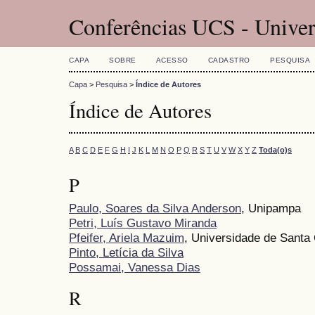
Conferências UCS - Univer
CAPA
SOBRE
ACESSO
CADASTRO
PESQUISA
Capa
>
Pesquisa
>
Índice de Autores
Índice de Autores
A
B
C
D
E
F
G
H
I
J
K
L
M
N
O
P
Q
R
S
T
U
V
W
X
Y
Z
Toda(o)s
P
Paulo, Soares da Silva Anderson
, Unipampa
Petri, Luís Gustavo Miranda
Pfeifer, Ariela Mazuim
, Universidade de Santa
Pinto, Letícia da Silva
Possamai, Vanessa Dias
R