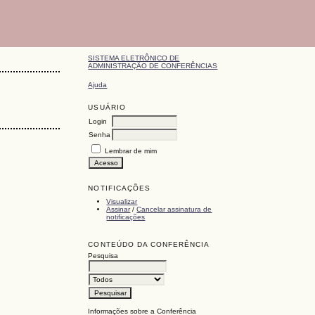
SISTEMA ELETRÔNICO DE
ADMINISTRAÇÃO DE CONFERÊNCIAS
Ajuda
USUÁRIO
Login
Senha
Lembrar de mim
NOTIFICAÇÕES
Visualizar
Assinar
/
Cancelar assinatura de
notificações
CONTEÚDO DA CONFERÊNCIA
Pesquisa
Informações sobre a Conferência