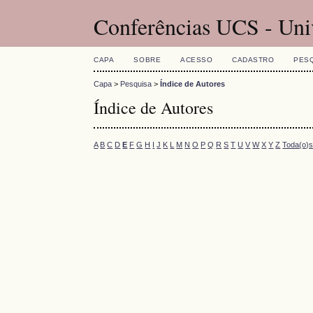
Conferências UCS - Uni
CAPA
SOBRE
ACESSO
CADASTRO
PES
Capa
>
Pesquisa
>
Índice de Autores
Índice de Autores
A
B
C
D
E
F
G
H
I
J
K
L
M
N
O
P
Q
R
S
T
U
V
W
X
Y
Z
Toda(o)