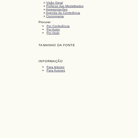
»
Visão Geral
»
Políticas das Modalidades
»
Apresentações
»
Agenda da Conferência
»
Cronograma
Procurar
Por Conferência
Por Autor
Por título
TAMANHO DA FONTE
INFORMAÇÃO
Para leitores
Para Autores