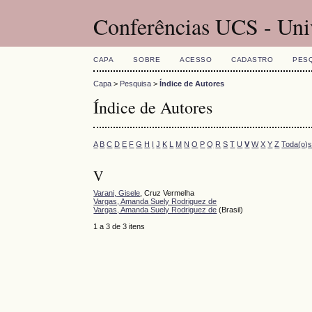
Conferências UCS - Uni
CAPA
SOBRE
ACESSO
CADASTRO
PES
Capa
>
Pesquisa
>
Índice de Autores
Índice de Autores
A
B
C
D
E
F
G
H
I
J
K
L
M
N
O
P
Q
R
S
T
U
V
W
X
Y
Z
Toda(o)
V
Varani, Gisele
, Cruz Vermelha
Vargas, Amanda Suely Rodriguez de
Vargas, Amanda Suely Rodriguez de
(Brasil)
1 a 3 de 3 itens