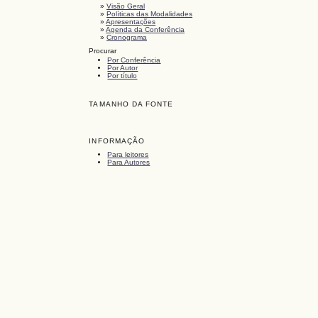
»
Visão Geral
»
Políticas das Modalidades
»
Apresentações
»
Agenda da Conferência
»
Cronograma
Procurar
Por Conferência
Por Autor
Por título
TAMANHO DA FONTE
INFORMAÇÃO
Para leitores
Para Autores