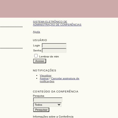
SISTEMA ELETRÔNICO DE
ADMINISTRAÇÃO DE CONFERÊNCIAS
Ajuda
USUÁRIO
Login
Senha
Lembrar de mim
NOTIFICAÇÕES
Visualizar
Assinar
/
Cancelar assinatura de
notificações
CONTEÚDO DA CONFERÊNCIA
Pesquisa
Informações sobre a Conferência