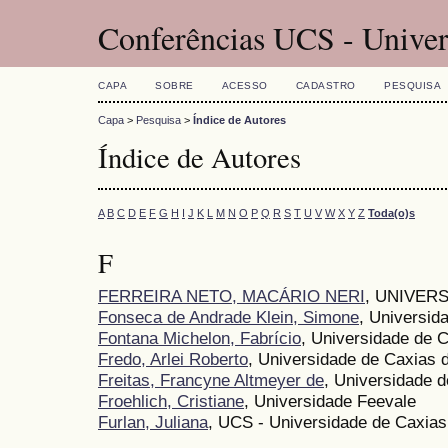
Conferências UCS - Univer
CAPA
SOBRE
ACESSO
CADASTRO
PESQUISA
Capa
>
Pesquisa
>
Índice de Autores
Índice de Autores
A
B
C
D
E
F
G
H
I
J
K
L
M
N
O
P
Q
R
S
T
U
V
W
X
Y
Z
Toda(o)s
F
FERREIRA NETO, MACÁRIO NERI
, UNIVER
Fonseca de Andrade Klein, Simone
, Universid
Fontana Michelon, Fabrício
, Universidade de 
Fredo, Arlei Roberto
, Universidade de Caxias 
Freitas, Francyne Altmeyer de
, Universidade 
Froehlich, Cristiane
, Universidade Feevale
Furlan, Juliana
, UCS - Universidade de Caxias