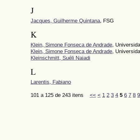
J
Jacques, Guilherme Quintana
, FSG
K
Klein, Simone Fonseca de Andrade
, Universid
Klein, Simone Fonseca de Andrade
, Universid
Kleinschmitt, Suéli Naiadi
L
Larentis, Fabiano
101 a 125 de 243 itens
<<
<
1
2
3
4
5
6
7
8
9