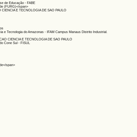
ense de Educação - FABE
ande (FURG)</span>
O CIENCIA E TECNOLOGIA DE SAO PAULO
nos
ncia e Tecnologia do Amazonas - IFAM Campus Manaus Distrito Industrial.
ACAO CIENCIA E TECNOLOGIA DE SAO PAULO
 do Cone Sul - FISUL
nde</span>