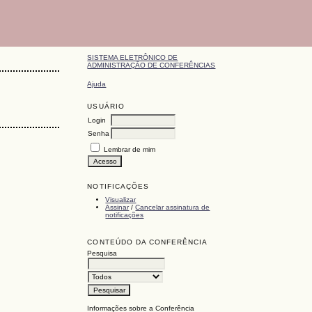
SISTEMA ELETRÔNICO DE
ADMINISTRAÇÃO DE CONFERÊNCIAS
Ajuda
USUÁRIO
Login
Senha
Lembrar de mim
NOTIFICAÇÕES
Visualizar
Assinar
/
Cancelar assinatura de
notificações
CONTEÚDO DA CONFERÊNCIA
Pesquisa
Informações sobre a Conferência