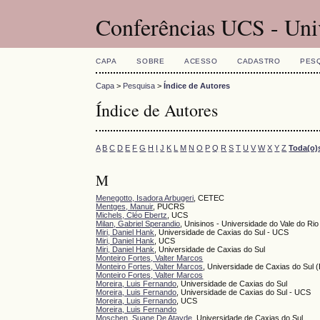
Conferências UCS - Uni
CAPA
SOBRE
ACESSO
CADASTRO
PES
Capa
>
Pesquisa
>
Índice de Autores
Índice de Autores
A
B
C
D
E
F
G
H
I
J
K
L
M
N
O
P
Q
R
S
T
U
V
W
X
Y
Z
Toda(o)
M
Menegotto, Isadora Arbugeri
, CETEC
Mentges, Manuir
, PUCRS
Michels, Cléo Ebertz
, UCS
Milan, Gabriel Sperandio
, Unisinos - Universidade do Vale do 
Miri, Daniel Hank
, Universidade de Caxias do Sul - UCS
Miri, Daniel Hank
, UCS
Miri, Daniel Hank
, Universidade de Caxias do Sul
Monteiro Fortes, Valter Marcos
Monteiro Fortes, Valter Marcos
, Universidade de Caxias do Sul (
Monteiro Fortes, Valter Marcos
Moreira, Luis Fernando
, Universidade de Caxias do Sul
Moreira, Luis Fernando
, Universidade de Caxias do Sul - UCS
Moreira, Luis Fernando
, UCS
Moreira, Luis Fernando
Moschen, Suane De Atayde
, Universidade de Caxias do Sul