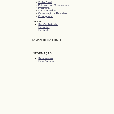
»
Visão Geral
»
Políticas das Modalidades
»
Programa
»
Apresentações
»
Organização e Parceiros
»
Cronograma
Procurar
Por Conferência
Por Autor
Por título
TAMANHO DA FONTE
INFORMAÇÃO
Para leitores
Para Autores