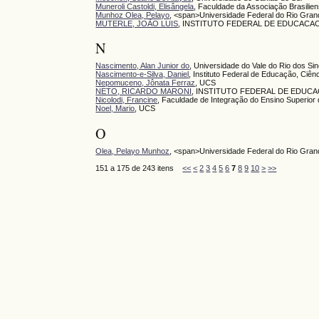
Muneroli Castoldi, Elisângela
, Faculdade da Associação Brasili
Munhoz Olea, Pelayo
, <span>Universidade Federal do Rio Gr
MUTERLE, JOÃO LUIS
, INSTITUTO FEDERAL DE EDUCACA
N
Nascimento, Alan Junior do
, Universidade do Vale do Rio dos Si
Nascimento-e-Silva, Daniel
, Instituto Federal de Educação, Ciê
Nepomuceno, Jônata Ferraz
, UCS
NETO, RICARDO MARONI
, INSTITUTO FEDERAL DE EDUC
Nicolodi, Francine
, Faculdade de Integração do Ensino Superior
Noel, Mario
, UCS
O
Olea, Pelayo Munhoz
, <span>Universidade Federal do Rio Gra
151 a 175 de 243 itens
<<
<
2
3
4
5
6
7
8
9
10
>
>>