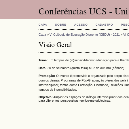
Conferências UCS - Uni
CAPA
SOBRE
ACESSO
CADASTRO
PES
Capa
>
VI Colóquio de Educação Discente (CEDU) - 2021
>
VI 
Visão Geral
Tema:
Em tempos de (in)sensibilidades: educação para a liberd
Data:
30 de setembro (quinta-feira) a 02 de outubro (sábado)
Promoção:
O evento é promovido e organizado pelo corpo dis
com os demais Programas de Pós-Graduação oferecidos pela insti
interdisciplinar, temas como Formação, Liberdade, Relações Hum
tempos de insensibilidades.
Objetivo:
Ampliar os espaços de diálogo interdisciplinar dos a
para diferentes perspectivas teórico-metodológicas.