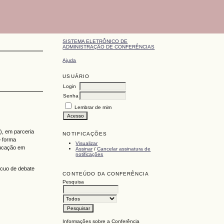
SISTEMA ELETRÔNICO DE
ADMINISTRAÇÃO DE CONFERÊNCIAS
Ajuda
USUÁRIO
Login
Senha
Lembrar de mim
, em parceria
NOTIFICAÇÕES
e forma
Visualizar
ducação em
Assinar
/
Cancelar assinatura de
notificações
ícuo de debate
CONTEÚDO DA CONFERÊNCIA
Pesquisa
Informações sobre a Conferência