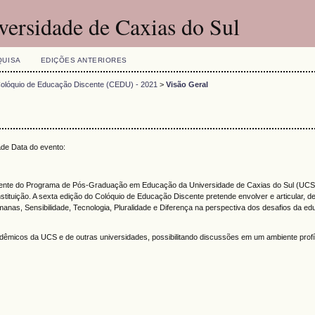
versidade de Caxias do Sul
QUISA
EDIÇÕES ANTERIORES
Colóquio de Educação Discente (CEDU) - 2021
>
Visão Geral
ade Data do evento:
cente do Programa de Pós-Graduação em Educação da Universidade de Caxias do Sul (UCS)
tuição. A sexta edição do Colóquio de Educação Discente pretende envolver e articular, d
anas, Sensibilidade, Tecnologia, Pluralidade e Diferença na perspectiva dos desafios da e
cadêmicos da UCS e de outras universidades, possibilitando discussões em um ambiente prof