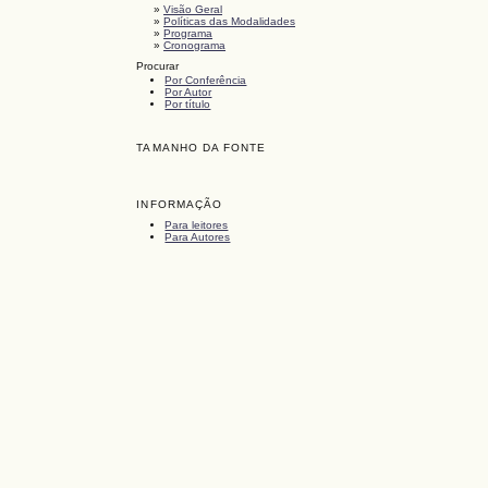
»
Visão Geral
»
Políticas das Modalidades
»
Programa
»
Cronograma
Procurar
Por Conferência
Por Autor
Por título
TAMANHO DA FONTE
INFORMAÇÃO
Para leitores
Para Autores