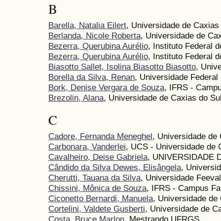
B
Barella, Natalia Eilert
, Universidade de Caxias
Berlanda, Nicole Roberta
, Universidade de Cax
Bezerra, Querubina Aurélio
, Instituto Federal
Bezerra, Querubina Aurélio
, Instituto Federal 
Biasotto Sallet, Isolina Biasotto Biasotto
, Univ
Borella da Silva, Renan
, Universidade Federal
Bork, Denise Vergara de Souza
, IFRS - Campu
Brezolin, Alana
, Universidade de Caxias do Su
C
Cadore, Fernanda Meneghel
, Universidade de
Carbonara, Vanderlei
, UCS - Universidade de 
Cavalheiro, Deise Gabriela
, UNIVERSIDADE 
Cândido da Silva Dewes, Elisângela
, Universi
Cherutti, Tauana da Silva
, Universidade Feeva
Chissini, Mônica de Souza
, IFRS - Campus Fa
Ciconetto Bernardi, Manuela
, Universidade de
Cortelini, Valdete Gusberti
, Universidade de C
Costa, Bruce Marlon
, Mestrando UFRGS