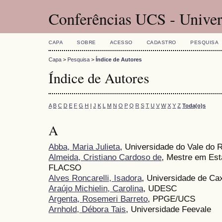
Conferências UCS - Univer
CAPA
SOBRE
ACESSO
CADASTRO
PESQUISA
Capa
>
Pesquisa
>
Índice de Autores
Índice de Autores
A
B
C
D
E
F
G
H
I
J
K
L
M
N
O
P
Q
R
S
T
U
V
W
X
Y
Z
Toda(o)s
A
Abba, Maria Julieta
, Universidade do Vale do R
Almeida, Cristiano Cardoso de
, Mestre em Est
FLACSO
Alves Roncarelli, Isadora
, Universidade de Ca
Araújo Michielin, Carolina
, UDESC
Argenta, Rosemeri Barreto
, PPGE/UCS
Arnhold, Débora Tais
, Universidade Feevale