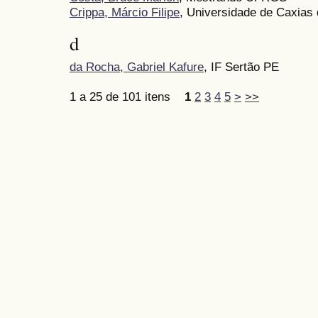
Crippa, Márcio Filipe
, Universidade de Caxias
d
da Rocha, Gabriel Kafure
, IF Sertão PE
1 a 25 de 101 itens
1
2
3
4
5
>
>>