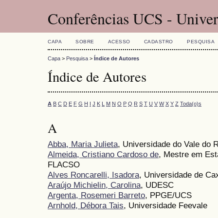
Conferências UCS - Univer
CAPA
SOBRE
ACESSO
CADASTRO
PESQUISA
Capa
>
Pesquisa
>
Índice de Autores
Índice de Autores
A
B
C
D
E
F
G
H
I
J
K
L
M
N
O
P
Q
R
S
T
U
V
W
X
Y
Z
Toda(o)s
A
Abba, Maria Julieta
, Universidade do Vale do R
Almeida, Cristiano Cardoso de
, Mestre em Est
FLACSO
Alves Roncarelli, Isadora
, Universidade de Ca
Araújo Michielin, Carolina
, UDESC
Argenta, Rosemeri Barreto
, PPGE/UCS
Arnhold, Débora Tais
, Universidade Feevale