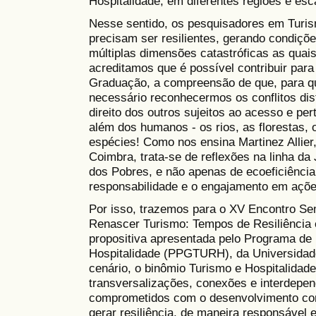
Hospitalidade, em diferentes regiões e esc
Nesse sentido, os pesquisadores em Turism
precisam ser resilientes, gerando condiçõ
múltiplas dimensões catastróficas as quai
acreditamos que é possível contribuir par
Graduação, a compreensão de que, para qu
necessário reconhecermos os conflitos dist
direito dos outros sujeitos ao acesso e p
além dos humanos - os rios, as florestas, 
espécies! Como nos ensina Martinez Allier
Coimbra, trata-se de reflexões na linha da
dos Pobres, e não apenas de ecoeficiência
responsabilidade e o engajamento em ações
Por isso, trazemos para o XV Encontro Sem
Renascer Turismo: Tempos de Resiliência 
propositiva apresentada pelo Programa d
Hospitalidade (PPGTURH), da Universidad
cenário, o binômio Turismo e Hospitalidad
transversalizações, conexões e interdepe
comprometidos com o desenvolvimento com
gerar resiliência, de maneira responsável