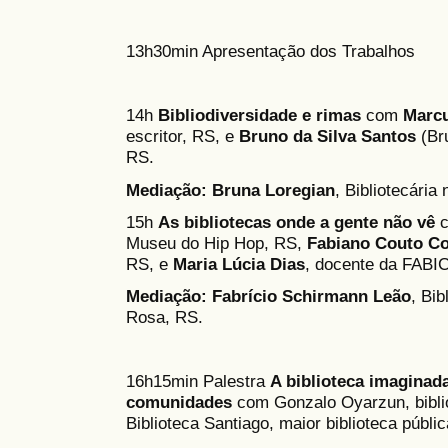
13h30min Apresentação dos Trabalhos
14h
Bibliodiversidade e rimas
com
Marcu
escritor, RS, e
Bruno da Silva Santos
(Bru
RS.
Mediação:
Bruna Loregian
, Bibliotecária
15h
As bibliotecas onde a gente não vê
c
Museu do Hip Hop, RS,
Fabiano Couto Co
RS, e
Maria Lúcia Dias
, docente da FAB
Mediação:
Fabrício Schirmann Leão
, Bib
Rosa, RS.
16h15min Palestra
A biblioteca imaginad
comunidades
com Gonzalo Oyarzun, biblio
Biblioteca Santiago, maior biblioteca públic