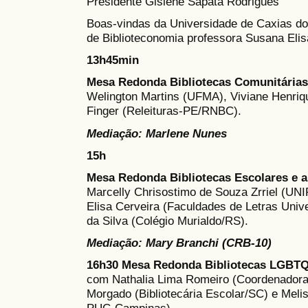
Presidente Gislene Sapata Rodrigues
Boas-vindas da Universidade de Caxias d
de Biblioteconomia professora Susana El
13h45min
Mesa Redonda
Bibliotecas Comunitárias
Welington Martins (UFMA), Viviane Henriq
Finger (Releituras-PE/RNBC).
Mediação: Marlene Nunes
15h
Mesa Redonda Bibliotecas Escolares e 
Marcelly Chrisostimo de Souza Zrriel (UN
Elisa Cerveira (Faculdades de Letras Unive
da Silva (Colégio Murialdo/RS).
Mediação: Mary Branchi (CRB-10)
16h30
Mesa Redonda Bibliotecas LGBTQI
com Nathalia Lima Romeiro (Coordenadora
Morgado (Bibliotecária Escolar/SC) e Meli