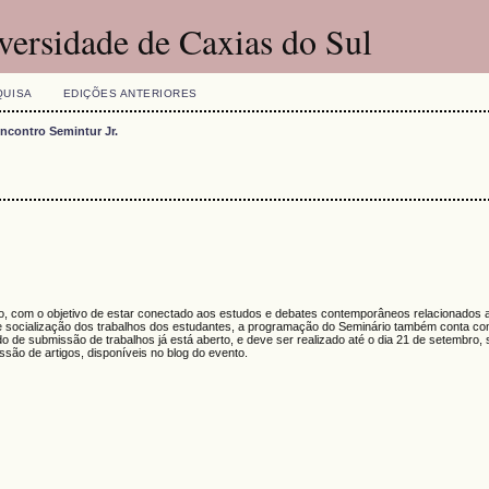
versidade de Caxias do Sul
QUISA
EDIÇÕES ANTERIORES
Encontro Semintur Jr.
, com o objetivo de estar conectado aos estudos e debates contemporâneos relacionados 
 socialização dos trabalhos dos estudantes, a programação do Seminário também conta com
odo de submissão de trabalhos já está aberto, e deve ser realizado até o dia 21 de setembro,
ssão de artigos, disponíveis no blog do evento.