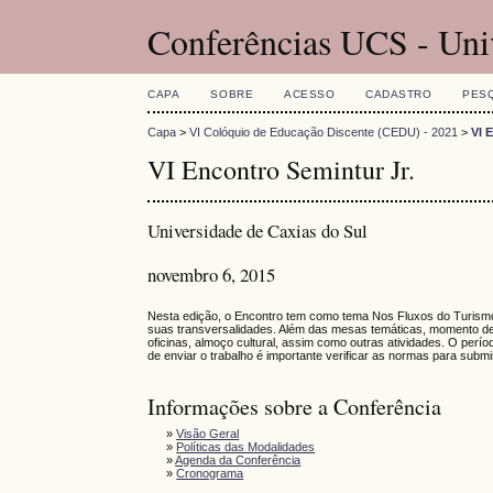
Conferências UCS - Uni
CAPA
SOBRE
ACESSO
CADASTRO
PES
Capa
>
VI Colóquio de Educação Discente (CEDU) - 2021
>
VI 
VI Encontro Semintur Jr.
Universidade de Caxias do Sul
novembro 6, 2015
Nesta edição, o Encontro tem como tema Nos Fluxos do Turismo
suas transversalidades. Além das mesas temáticas, momento de
oficinas, almoço cultural, assim como outras atividades. O perí
de enviar o trabalho é importante verificar as normas para submi
Informações sobre a Conferência
»
Visão Geral
»
Políticas das Modalidades
»
Agenda da Conferência
»
Cronograma