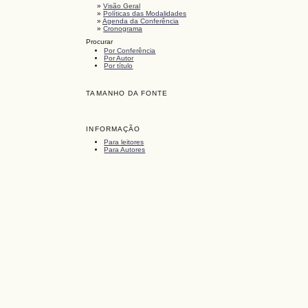
»
Visão Geral
»
Políticas das Modalidades
»
Agenda da Conferência
»
Cronograma
Procurar
Por Conferência
Por Autor
Por título
TAMANHO DA FONTE
INFORMAÇÃO
Para leitores
Para Autores