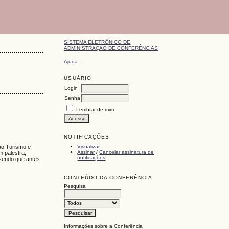
SISTEMA ELETRÔNICO DE
ADMINISTRAÇÃO DE CONFERÊNCIAS
Ajuda
USUÁRIO
Login
Senha
Lembrar de mim
NOTIFICAÇÕES
Visualizar
ao Turismo e
Assinar
/
Cancelar assinatura de
 palestra,
notificações
 sendo que antes
CONTEÚDO DA CONFERÊNCIA
Pesquisa
Informações sobre a Conferência