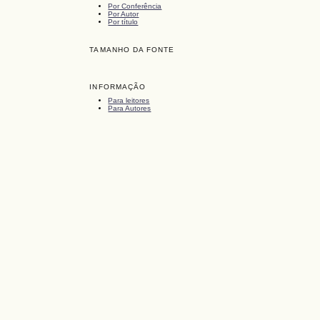
Por Conferência
Por Autor
Por título
TAMANHO DA FONTE
INFORMAÇÃO
Para leitores
Para Autores