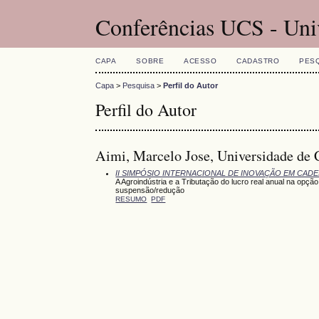
Conferências UCS - Uni
CAPA
SOBRE
ACESSO
CADASTRO
PES
Capa
>
Pesquisa
>
Perfil do Autor
Perfil do Autor
Aimi, Marcelo Jose, Universidade de C
II SIMPÓSIO INTERNACIONAL DE INOVAÇÃO EM CA
A Agroindústria e a Tributação do lucro real anual na opç
suspensão/redução
RESUMO
PDF