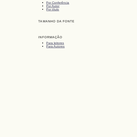
Por Conferência
Por Autor
Por título
TAMANHO DA FONTE
INFORMAÇÃO
Para leitores
Para Autores