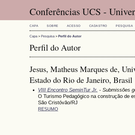
Conferências UCS - Univer
CAPA
SOBRE
ACESSO
CADASTRO
PESQUISA
Capa
>
Pesquisa
>
Perfil do Autor
Perfil do Autor
Jesus, Matheus Marques de, Univ
Estado do Rio de Janeiro, Brasil
VIII Encontro SeminTur Jr.
- Submissões g
O Turismo Pedagógico na construção de es
São Cristóvão/RJ
RESUMO