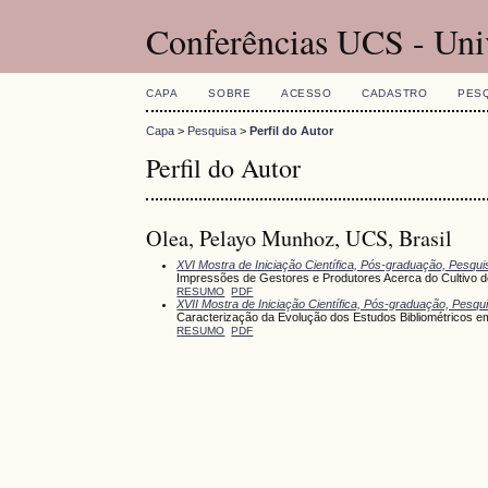
Conferências UCS - Uni
CAPA
SOBRE
ACESSO
CADASTRO
PES
Capa
>
Pesquisa
>
Perfil do Autor
Perfil do Autor
Olea, Pelayo Munhoz, UCS, Brasil
XVI Mostra de Iniciação Científica, Pós-graduação, Pesqu
Impressões de Gestores e Produtores Acerca do Cultivo
RESUMO
PDF
XVII Mostra de Iniciação Científica, Pós-graduação, Pesq
Caracterização da Evolução dos Estudos Bibliométricos
RESUMO
PDF