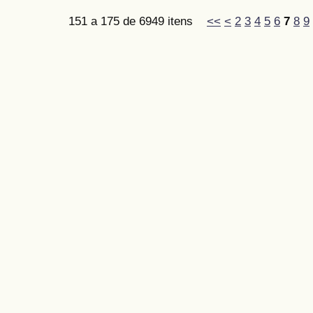
151 a 175 de 6949 itens
<<
<
2
3
4
5
6
7
8
9