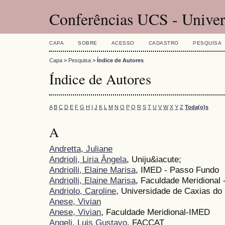
Conferências UCS - Univer
CAPA
SOBRE
ACESSO
CADASTRO
PESQUISA
Capa
>
Pesquisa
>
Índice de Autores
Índice de Autores
A
B
C
D
E
F
G
H
I
J
K
L
M
N
O
P
Q
R
S
T
U
V
W
X
Y
Z
Toda(o)s
A
Andretta, Juliane
Andrioli, Liria Ângela
, Uniju&iacute;
Andriolli, Elaine Marisa
, IMED - Passo Fundo
Andriolli, Elaine Marisa
, Faculdade Meridional
Andriolo, Caroline
, Universidade de Caxias do 
Anese, Vivian
Anese, Vivian
, Faculdade Meridional-IMED
Angeli, Luis Gustavo
, FACCAT