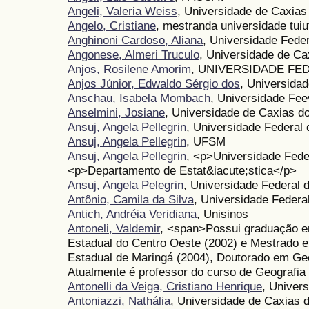
Angeli, Valeria Weiss
, Universidade de Caxias
Angelo, Cristiane
, mestranda universidade tuiu
Anghinoni Cardoso, Aliana
, Universidade Feder
Angonese, Almeri Truculo
, Universidade de Ca
Anjos, Rosilene Amorim
, UNIVERSIDADE FE
Anjos Júnior, Edwaldo Sérgio dos
, Universida
Anschau, Isabela Mombach
, Universidade Fee
Anselmini, Josiane
, Universidade de Caxias d
Ansuj, Angela Pellegrin
, Universidade Federal
Ansuj, Angela Pellegrin
, UFSM
Ansuj, Angela Pellegrin
, <p>Universidade Fed
<p>Departamento de Estat&iacute;stica</p>
Ansuj, Angela Pelegrin
, Universidade Federal 
Antônio, Camila da Silva
, Universidade Feder
Antich, Andréia Veridiana
, Unisinos
Antoneli, Valdemir
, <span>Possui graduação 
Estadual do Centro Oeste (2002) e Mestrado e
Estadual de Maringá (2004), Doutorado em Ge
Atualmente é professor do curso de Geografia
Antonelli da Veiga, Cristiano Henrique
, Univer
Antoniazzi, Nathália
, Universidade de Caxias 