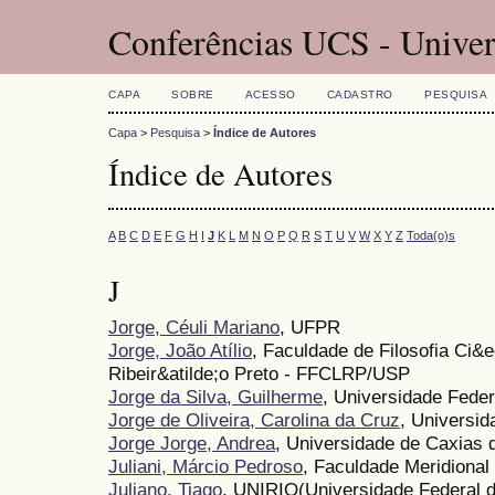
Conferências UCS - Univer
CAPA
SOBRE
ACESSO
CADASTRO
PESQUISA
Capa
>
Pesquisa
>
Índice de Autores
Índice de Autores
A
B
C
D
E
F
G
H
I
J
K
L
M
N
O
P
Q
R
S
T
U
V
W
X
Y
Z
Toda(o)s
J
Jorge, Céuli Mariano
, UFPR
Jorge, João Atílio
, Faculdade de Filosofia Ci&e
Ribeir&atilde;o Preto - FFCLRP/USP
Jorge da Silva, Guilherme
, Universidade Feder
Jorge de Oliveira, Carolina da Cruz
, Universi
Jorge Jorge, Andrea
, Universidade de Caxias 
Juliani, Márcio Pedroso
, Faculdade Meridiona
Juliano, Tiago
, UNIRIO(Universidade Federal d