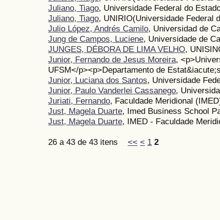
Juliano, Tiago
, Universidade Federal do Estad
Juliano, Tiago
, UNIRIO(Universidade Federal d
Julio López, Andrés Camilo
, Universidad de C
Jung de Campos, Luciene
, Universidade de C
JUNGES, DÉBORA DE LIMA VELHO
, UNISI
Junior, Fernando de Jesus Moreira
, <p>Univer
UFSM</p><p>Departamento de Estat&iacute;s
Junior, Luciana dos Santos
, Universidade Fede
Junior, Paulo Vanderlei Cassanego
, Universi
Juriati, Fernando
, Faculdade Meridional (IMED
Just, Magela Duarte
, Imed Business School P
Just, Magela Duarte
, IMED - Faculdade Meridi
26 a 43 de 43 itens
<<
<
1
2