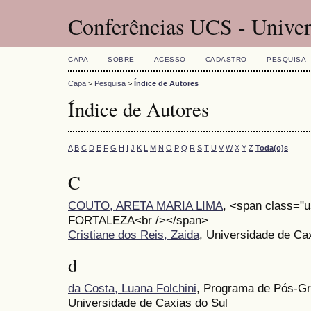
Conferências UCS - Univer
CAPA
SOBRE
ACESSO
CADASTRO
PESQUISA
Capa
>
Pesquisa
>
Índice de Autores
Índice de Autores
A
B
C
D
E
F
G
H
I
J
K
L
M
N
O
P
Q
R
S
T
U
V
W
X
Y
Z
Toda(o)s
C
COUTO, ARETA MARIA LIMA
, <span class=
FORTALEZA<br /></span>
Cristiane dos Reis, Zaida
, Universidade de Ca
d
da Costa, Luana Folchini
, Programa de Pós-Gr
Universidade de Caxias do Sul