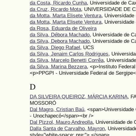
da Costa, Ricardo Cunha
, Universidade de Ca
da Cruz, Ricardo Mota
, UNIVERSIDADE DE 
da Motta, Marta Elisete Ventura
, Universidade
da Motta, Marta Elisete Ventura
, Universidade
da Rosa, Eduarda de Oliveira
da Silva, Débora Machado
, Universidade de C
da Silva, Debora Machado
, Universidade de C
da Silva, Diego Rafael
, UCS
da Silva, Jenaim Carlos Rodrigues
, Universid
da Silva, Marcelo Benetti Corrêa
, Universidad
da Silva, Marina Bezzera
, <p>Instituto Federal
<p>PPGPI - Universidade Federal de Sergipe<
D
DA SILVEIRA QUEIROZ, MÁRCIA KARINA
, 
MOSSORÓ
Dal Magro, Cristian Baú
, <span>Universidade
- Unochapecó</span><br />
Dal Pizzol, Mauro Andreolla
, Universidade de 
Dalla Santa de Carvalho, Mayron
, Universida
style="white-space: pre;"> </span>