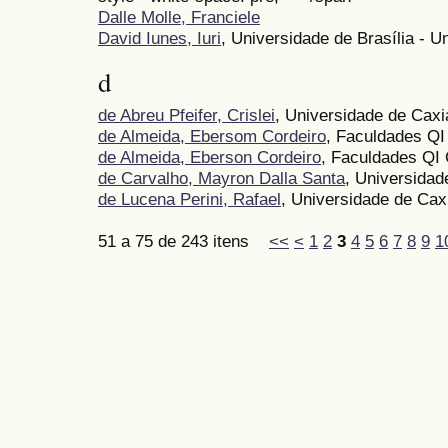
Dalle Molle, Franciele
David Iunes, Iuri
, Universidade de Brasília - U
d
de Abreu Pfeifer, Crislei
, Universidade de Caxi
de Almeida, Ebersom Cordeiro
, Faculdades QI
de Almeida, Eberson Cordeiro
, Faculdades QI 
de Carvalho, Mayron Dalla Santa
, Universidad
de Lucena Perini, Rafael
, Universidade de Cax
51 a 75 de 243 itens
<<
<
1
2
3
4
5
6
7
8
9
1