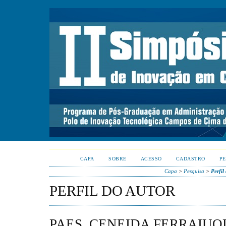
CAPA
SOBRE
ACESSO
CADASTRO
PE
Capa
>
Pesquisa
>
Perfil
PERFIL DO AUTOR
PAES, CENEIDA FERRAIUO