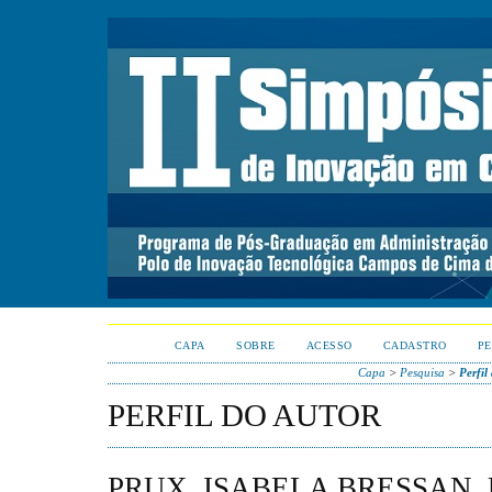
CAPA
SOBRE
ACESSO
CADASTRO
PE
Capa
>
Pesquisa
>
Perfil
PERFIL DO AUTOR
PRUX, ISABELA BRESSAN,