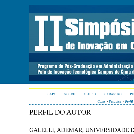
CAPA
SOBRE
ACESSO
CADASTRO
PE
Capa
>
Pesquisa
>
Perfil
PERFIL DO AUTOR
GALELLI, ADEMAR, UNIVERSIDADE D