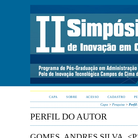
CAPA
SOBRE
ACESSO
CADASTRO
PE
Capa
>
Pesquisa
>
Perfil
PERFIL DO AUTOR
GOMES, ANDRES SILVA, <