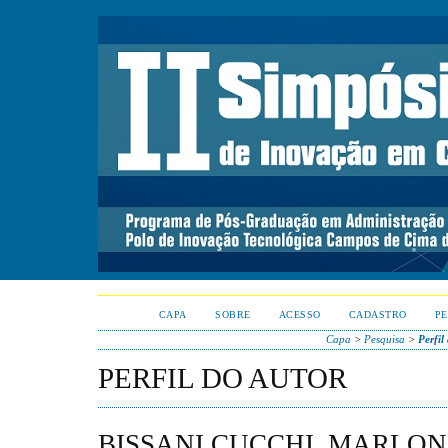
CAPA
SOBRE
ACESSO
CADASTRO
PE
Capa
>
Pesquisa
>
Perfil
PERFIL DO AUTOR
BISSANI CUCCHI, MARLO