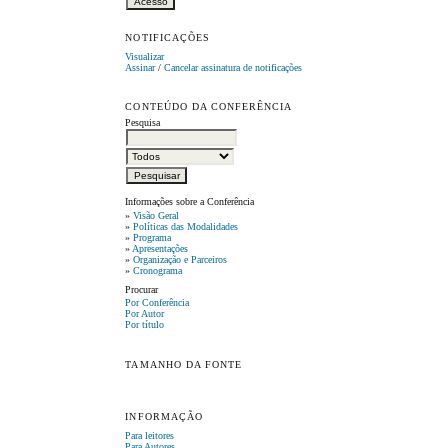
NOTIFICAÇÕES
Visualizar
Assinar
/
Cancelar assinatura de notificações
CONTEÚDO DA CONFERÊNCIA
Pesquisa
Informações sobre a Conferência
»
Visão Geral
»
Políticas das Modalidades
»
Programa
»
Apresentações
»
Organização e Parceiros
»
Cronograma
Procurar
Por Conferência
Por Autor
Por título
TAMANHO DA FONTE
INFORMAÇÃO
Para leitores
Para Autores