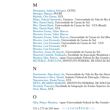
M
Menegotto, Isadora Arbugeri
, CETEC
Mentges, Manuir
, PUCRS
Michels, Cléo Ebertz
, UCS
Milan, Gabriel Sperandio
, Unisinos - Universidade do Vale do Ri
Miri, Daniel Hank
, Universidade de Caxias do Sul
Miri, Daniel Hank
, Universidade de Caxias do Sul - UCS (Brasil)
Miri, Daniel Hank
, UCS
Monteiro Fortes, Valter Marcos
Monteiro Fortes, Valter Marcos
Monteiro Fortes, Valter Marcos
, Universidade de Caxias do Sul (Bra
Moreira, Luis Fernando
, Universidade de Caxias do Sul
Moreira, Luis Fernando
, Universidade de Caxias do Sul - UCS
Moreira, Luis Fernando
, UCS
Moreira, Luis Fernando
Moschen, Suane De Atayde
, Universidade de Caxias do Sul
Muneroli Castoldi, Elisângela
, Faculdade da Associação Brasiliens
Munhoz Olea, Pelayo
, <span>Universidade Federal do Rio Grande
MUTERLE, JOÃO LUIS
, INSTITUTO FEDERAL DE EDUCACAO
N
Nascimento, Alan Junior do
, Universidade do Vale do Rio dos Sino
Nascimento-e-Silva, Daniel
, Instituto Federal de Educação, Ciênci
Nepomuceno, Jônata Ferraz
, UCS
NETO, RICARDO MARONI
, INSTITUTO FEDERAL DE EDUCA
Nicolodi, Francine
, Faculdade de Integração do Ensino Superior d
Noel, Mario
, UCS
O
Olea, Pelayo Munhoz
, <span>Universidade Federal do Rio Grande
151 a 175 de 243 itens
<<
<
2
3
4
5
6
7
8
9
10
>
>>