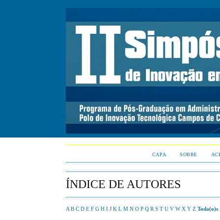
CAPA
SOBRE
AC
ÍNDICE DE AUTORES
A
B
C
D
E
F
G
H
I
J
K
L
M
N
O
P
Q
R
S
T
U
V
W
X
Y
Z
Toda(o)s