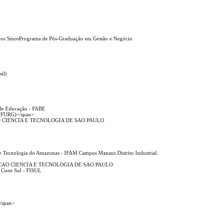
o dos SinosPrograma de Pós-Graduação em Gestão e Negócio
sil)
e de Educação - FABE
 (FURG)</span>
 CIENCIA E TECNOLOGIA DE SAO PAULO
s
a e Tecnologia do Amazonas - IFAM Campus Manaus Distrito Industrial.
CAO CIENCIA E TECNOLOGIA DE SAO PAULO
o Cone Sul - FISUL
</span>