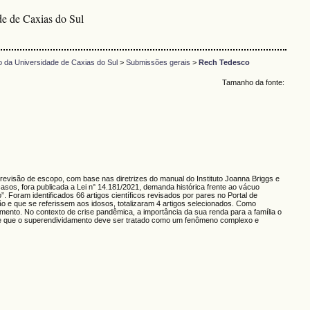
e de Caxias do Sul
 da Universidade de Caxias do Sul
>
Submissões gerais
>
Rech Tedesco
Tamanho da fonte:
da revisão de escopo, com base nas diretrizes do manual do Instituto Joanna Briggs e
asos, fora publicada a Lei n° 14.181/2021, demanda histórica frente ao vácuo
. Foram identificados 66 artigos científicos revisados por pares no Portal de
ão e que se referissem aos idosos, totalizaram 4 artigos selecionados. Como
amento. No contexto de crise pandêmica, a importância da sua renda para a família o
i-se que o superendividamento deve ser tratado como um fenômeno complexo e