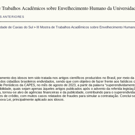
de Trabalhos Acadêmicos sobre Envelhecimento Humano da Universidad
S ANTERIORES
dade de Caxias do Sul
>
III Mostra de Trabalhos Acadêmicos sobre Envelhecimento Humano
idamento dos idosos tem sido tratada nos artigos científicos produzidos no Brasil, por meio 
s cidadãos brasileiros endividados, sendo que com objetivo de fazer frente aos fatídicos c
l de Periódicos da CAPES, no mês de agosto de 2023, a partir da palavra “superendividamento”
bilidade, quais sejam apenas àqueles artigos publicados após o advento da referida legislaç
, tornou-se alvo de agências financeiras e da publicidade, contribuindo para o superendivid
tões de crédito, com muitos casos relatados de fraudes para simular a contratação. Conclu
 nova Lei, principalmente aplicado aos idosos.