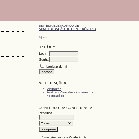
SISTEMA ELETRÔNICO DE
ADMINISTRAÇÃO DE CONFERÊNCIAS
Ajuda
USUÁRIO
Login
Senha
Lembrar de mim
NOTIFICAÇÕES
Visualizar
Assinar
/
Cancelar assinatura de
notificações
CONTEÚDO DA CONFERÊNCIA
Pesquisa
Informações sobre a Conferência