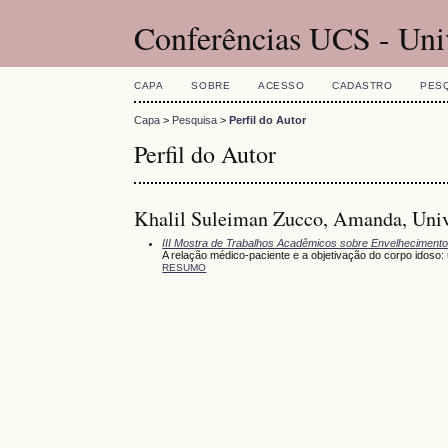
Conferências UCS - Uni
CAPA
SOBRE
ACESSO
CADASTRO
PES
Capa
>
Pesquisa
>
Perfil do Autor
Perfil do Autor
Khalil Suleiman Zucco, Amanda, Unive
III Mostra de Trabalhos Acadêmicos sobre Envelheciment
A relação médico-paciente e a objetivação do corpo idoso:
RESUMO