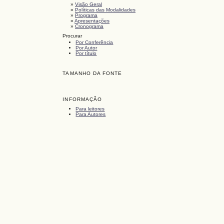
»
Visão Geral
»
Políticas das Modalidades
»
Programa
»
Apresentações
»
Cronograma
Procurar
Por Conferência
Por Autor
Por título
TAMANHO DA FONTE
INFORMAÇÃO
Para leitores
Para Autores