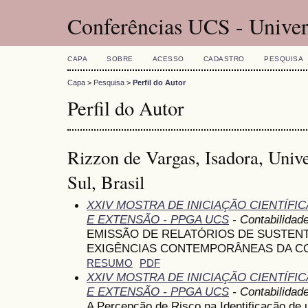
Conferências UCS - Univer
CAPA
SOBRE
ACESSO
CADASTRO
PESQUISA
Capa
>
Pesquisa
>
Perfil do Autor
Perfil do Autor
Rizzon de Vargas, Isadora, Univ
Sul, Brasil
XXIV MOSTRA DE INICIAÇÃO CIENTÍFI
E EXTENSÃO - PPGA UCS
- Contabilidad
EMISSÃO DE RELATÓRIOS DE SUSTENT
EXIGÊNCIAS CONTEMPORÂNEAS DA CO
RESUMO
PDF
XXIV MOSTRA DE INICIAÇÃO CIENTÍFI
E EXTENSÃO - PPGA UCS
- Contabilidad
A Percepção de Risco na Identificação d