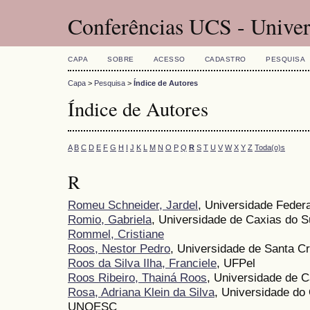
Conferências UCS - Univer
CAPA
SOBRE
ACESSO
CADASTRO
PESQUISA
Capa
>
Pesquisa
>
Índice de Autores
Índice de Autores
A
B
C
D
E
F
G
H
I
J
K
L
M
N
O
P
Q
R
S
T
U
V
W
X
Y
Z
Toda(o)s
R
Romeu Schneider, Jardel
, Universidade Feder
Romio, Gabriela
, Universidade de Caxias do S
Rommel, Cristiane
Roos, Nestor Pedro
, Universidade de Santa C
Roos da Silva Ilha, Franciele
, UFPel
Roos Ribeiro, Thainá Roos
, Universidade de C
Rosa, Adriana Klein da Silva
, Universidade do
UNOESC