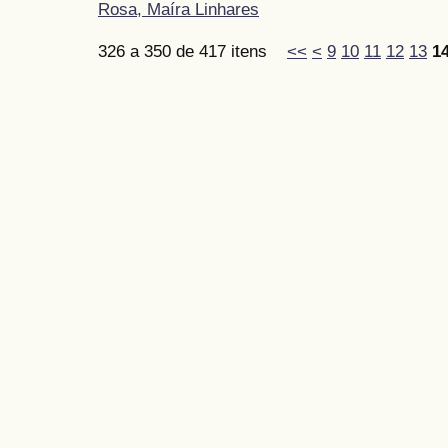
Rosa, Maíra Linhares
326 a 350 de 417 itens
<<
<
9
10
11
12
13
1