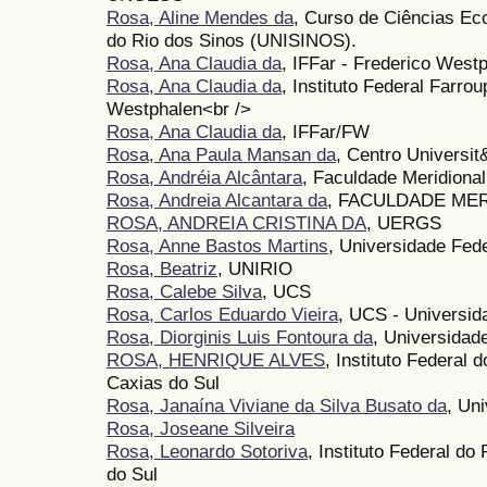
Rosa, Aline Mendes da
, Curso de Ciências Ec
do Rio dos Sinos (UNISINOS).
Rosa, Ana Claudia da
, IFFar - Frederico West
Rosa, Ana Claudia da
, Instituto Federal Farro
Westphalen<br />
Rosa, Ana Claudia da
, IFFar/FW
Rosa, Ana Paula Mansan da
, Centro Universit
Rosa, Andréia Alcântara
, Faculdade Meridiona
Rosa, Andreia Alcantara da
, FACULDADE MER
ROSA, ANDREIA CRISTINA DA
, UERGS
Rosa, Anne Bastos Martins
, Universidade Fed
Rosa, Beatriz
, UNIRIO
Rosa, Calebe Silva
, UCS
Rosa, Carlos Eduardo Vieira
, UCS - Universid
Rosa, Diorginis Luis Fontoura da
, Universidad
ROSA, HENRIQUE ALVES
, Instituto Federal
Caxias do Sul
Rosa, Janaína Viviane da Silva Busato da
, Un
Rosa, Joseane Silveira
Rosa, Leonardo Sotoriva
, Instituto Federal d
do Sul