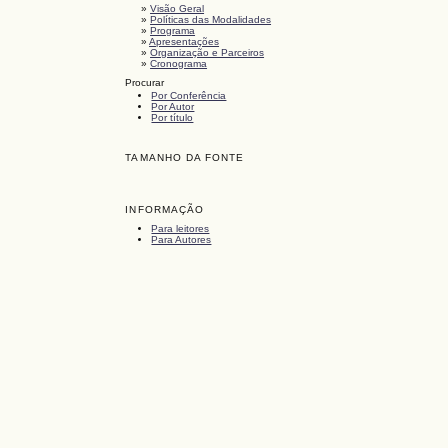
»
Visão Geral
»
Políticas das Modalidades
»
Programa
»
Apresentações
»
Organização e Parceiros
»
Cronograma
Procurar
Por Conferência
Por Autor
Por título
TAMANHO DA FONTE
INFORMAÇÃO
Para leitores
Para Autores