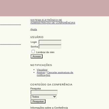
SISTEMA ELETRÔNICO DE
ADMINISTRAÇÃO DE CONFERÊNCIAS
Ajuda
USUÁRIO
Login
Senha
Lembrar de mim
NOTIFICAÇÕES
Visualizar
Assinar
/
Cancelar assinatura de
notificações
CONTEÚDO DA CONFERÊNCIA
Pesquisa
Informações sobre a Conferência