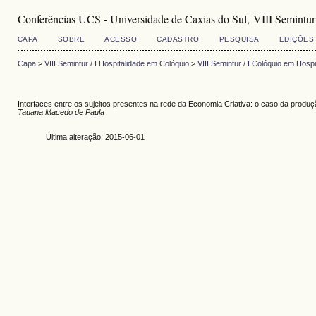
Conferências UCS - Universidade de Caxias do Sul, VIII Semintur
CAPA
SOBRE
ACESSO
CADASTRO
PESQUISA
EDIÇÕES
Capa
>
VIII Semintur / I Hospitalidade em Colóquio
>
VIII Semintur / I Colóquio em Hospi
Interfaces entre os sujeitos presentes na rede da Economia Criativa: o caso da produ
Tauana Macedo de Paula
Última alteração: 2015-06-01