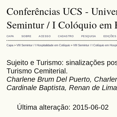
Conferências UCS - Univer
Semintur / I Colóquio em 
CAPA
SOBRE
ACESSO
CADASTRO
PESQUISA
EDIÇÕES
Capa
>
VIII Semintur / I Hospitalidade em Colóquio
>
VIII Semintur / I Colóquio em Hospi
Sujeito e Turismo: sinalizações po
Turismo Cemiterial.
Charlene Brum Del Puerto, Charle
Cardinale Baptista, Renan de Lima
Última alteração: 2015-06-02