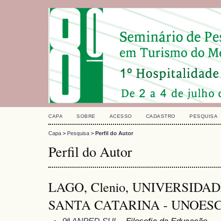
CAPA
SOBRE
ACESSO
CADASTRO
PESQUISA
Capa
>
Pesquisa
>
Perfil do Autor
Perfil do Autor
LAGO, Clenio, UNIVERSIDA
SANTA CATARINA - UNOESC, 
9ª ANPED SUL
- Filosofia da Educação