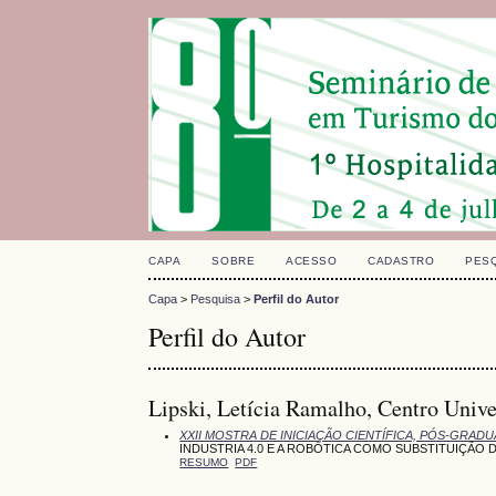
CAPA
SOBRE
ACESSO
CADASTRO
PES
Capa
>
Pesquisa
>
Perfil do Autor
Perfil do Autor
Lipski, Letícia Ramalho, Centro Unive
XXII MOSTRA DE INICIAÇÃO CIENTÍFICA, PÓS-GRAD
INDUSTRIA 4.0 E A ROBÓTICA COMO SUBSTITUIÇÃO
RESUMO
PDF