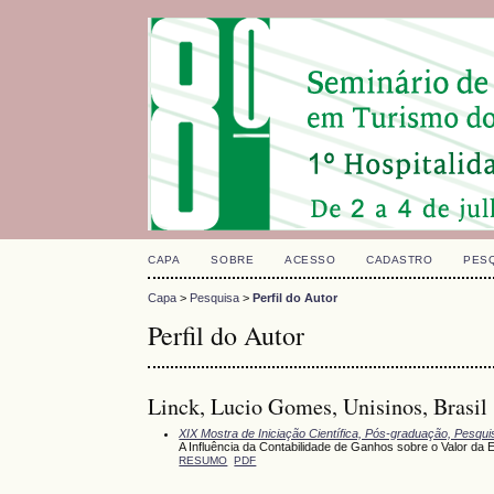
CAPA
SOBRE
ACESSO
CADASTRO
PES
Capa
>
Pesquisa
>
Perfil do Autor
Perfil do Autor
Linck, Lucio Gomes, Unisinos, Brasil
XIX Mostra de Iniciação Científica, Pós-graduação, Pesqu
A Influência da Contabilidade de Ganhos sobre o Valor da
RESUMO
PDF