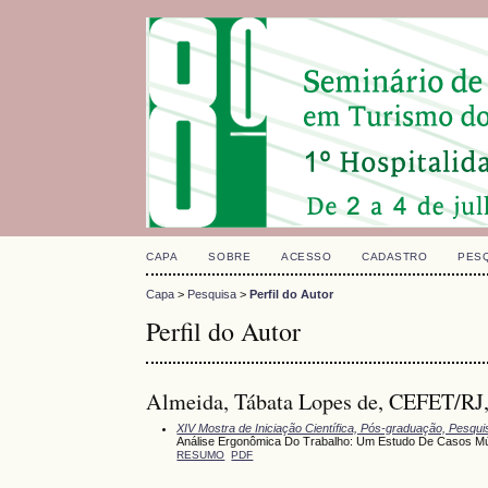
CAPA
SOBRE
ACESSO
CADASTRO
PES
Capa
>
Pesquisa
>
Perfil do Autor
Perfil do Autor
Almeida, Tábata Lopes de, CEFET/RJ,
XIV Mostra de Iniciação Científica, Pós-graduação, Pesqu
Análise Ergonômica Do Trabalho: Um Estudo De Casos Múl
RESUMO
PDF