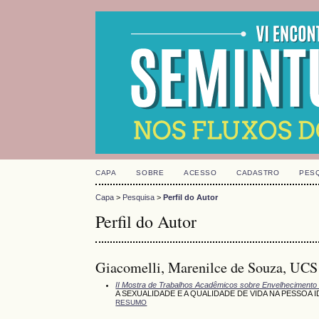
CAPA
SOBRE
ACESSO
CADASTRO
PES
Capa
>
Pesquisa
>
Perfil do Autor
Perfil do Autor
Giacomelli, Marenilce de Souza, UCS 
II Mostra de Trabalhos Acadêmicos sobre Envelhecimento
A SEXUALIDADE E A QUALIDADE DE VIDA NA PESSOA 
RESUMO