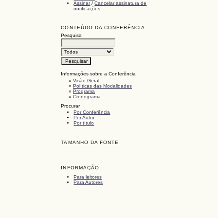
Assinar
/
Cancelar assinatura de
notificações
CONTEÚDO DA CONFERÊNCIA
Pesquisa
Informações sobre a Conferência
»
Visão Geral
»
Políticas das Modalidades
»
Programa
»
Cronograma
Procurar
Por Conferência
Por Autor
Por título
TAMANHO DA FONTE
INFORMAÇÃO
Para leitores
Para Autores