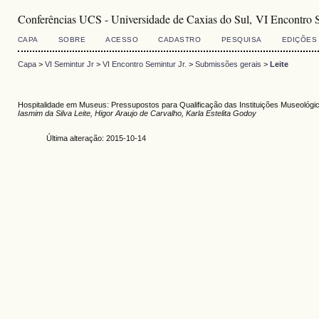
Conferências UCS - Universidade de Caxias do Sul, VI Encontro S
CAPA
SOBRE
ACESSO
CADASTRO
PESQUISA
EDIÇÕES
Capa
>
VI Semintur Jr
>
VI Encontro Semintur Jr.
>
Submissões gerais
>
Leite
Hospitalidade em Museus: Pressupostos para Qualificação das Instituições Museológi
Iasmim da Silva Leite, Higor Araujo de Carvalho, Karla Estelita Godoy
Última alteração: 2015-10-14