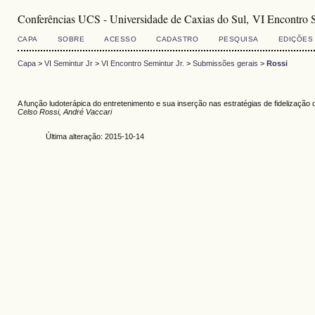
Conferências UCS - Universidade de Caxias do Sul, VI Encontro S
CAPA
SOBRE
ACESSO
CADASTRO
PESQUISA
EDIÇÕES
Capa
>
VI Semintur Jr
>
VI Encontro Semintur Jr.
>
Submissões gerais
>
Rossi
A função ludoterápica do entretenimento e sua inserção nas estratégias de fidelização
Celso Rossi, André Vaccari
Última alteração: 2015-10-14