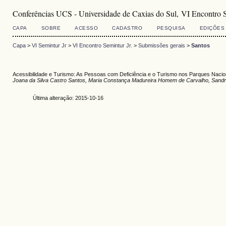
Conferências UCS - Universidade de Caxias do Sul, VI Encontro S
CAPA
SOBRE
ACESSO
CADASTRO
PESQUISA
EDIÇÕES
Capa
>
VI Semintur Jr
>
VI Encontro Semintur Jr.
>
Submissões gerais
>
Santos
Acessibilidade e Turismo: As Pessoas com Deficiência e o Turismo nos Parques Nacio
Joana da Silva Castro Santos, Maria Constança Madureira Homem de Carvalho, Sandr
Última alteração: 2015-10-16