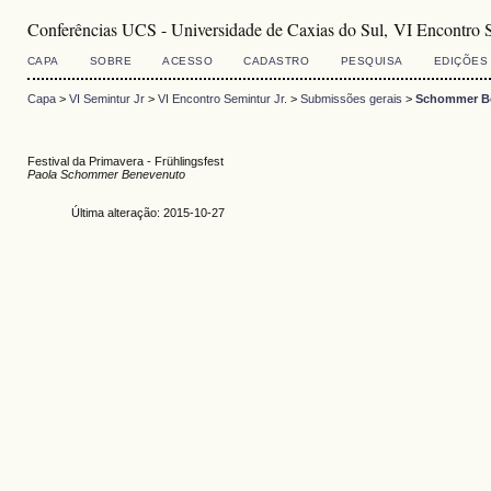
Conferências UCS - Universidade de Caxias do Sul, VI Encontro S
CAPA
SOBRE
ACESSO
CADASTRO
PESQUISA
EDIÇÕES
Capa
>
VI Semintur Jr
>
VI Encontro Semintur Jr.
>
Submissões gerais
>
Schommer B
Festival da Primavera - Frühlingsfest
Paola Schommer Benevenuto
Última alteração: 2015-10-27