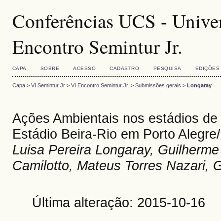
Conferências UCS - Univer
Encontro Semintur Jr.
CAPA
SOBRE
ACESSO
CADASTRO
PESQUISA
EDIÇÕES
Capa
>
VI Semintur Jr
>
VI Encontro Semintur Jr.
>
Submissões gerais
>
Longaray
Ações Ambientais nos estádios de
Estádio Beira-Rio em Porto Alegre
Luisa Pereira Longaray, Guilherme
Camilotto, Mateus Torres Nazari, G
Última alteração: 2015-10-16