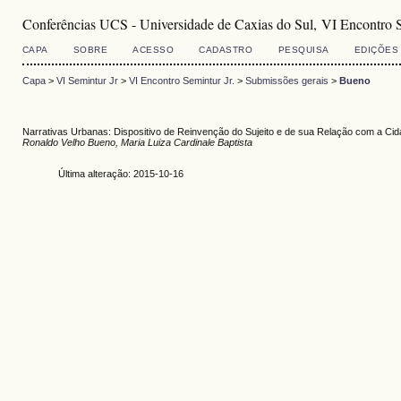
Conferências UCS - Universidade de Caxias do Sul, VI Encontro S
CAPA
SOBRE
ACESSO
CADASTRO
PESQUISA
EDIÇÕES
Capa
>
VI Semintur Jr
>
VI Encontro Semintur Jr.
>
Submissões gerais
>
Bueno
Narrativas Urbanas: Dispositivo de Reinvenção do Sujeito e de sua Relação com a Ci
Ronaldo Velho Bueno, Maria Luiza Cardinale Baptista
Última alteração: 2015-10-16