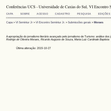
Conferências UCS - Universidade de Caxias do Sul, VI Encontro S
CAPA
SOBRE
ACESSO
CADASTRO
PESQUISA
EDIÇÕES
Capa
>
VI Semintur Jr
>
VI Encontro Semintur Jr.
>
Submissões gerais
>
Moraes
A apropriação do jornalismo literário avançado pelo jornalismo de Turismo: análise dos 
Rodrigo de Oliveira Moraes, Ricardo Augusto de Souza, Maria Luiz Cardinale Baptista
Última alteração: 2015-10-27