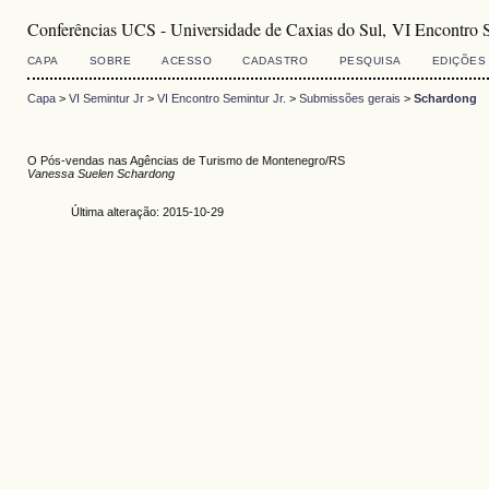
Conferências UCS - Universidade de Caxias do Sul, VI Encontro S
CAPA
SOBRE
ACESSO
CADASTRO
PESQUISA
EDIÇÕES
Capa
>
VI Semintur Jr
>
VI Encontro Semintur Jr.
>
Submissões gerais
>
Schardong
O Pós-vendas nas Agências de Turismo de Montenegro/RS
Vanessa Suelen Schardong
Última alteração: 2015-10-29