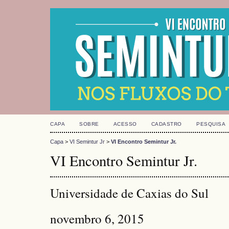
CAPA
SOBRE
ACESSO
CADASTRO
PESQUISA
Capa
>
VI Semintur Jr
>
VI Encontro Semintur Jr.
VI Encontro Semintur Jr.
Universidade de Caxias do Sul
novembro 6, 2015