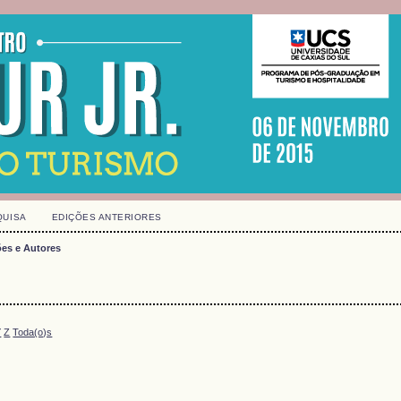
QUISA
EDIÇÕES ANTERIORES
es e Autores
Y
Z
Toda(o)s