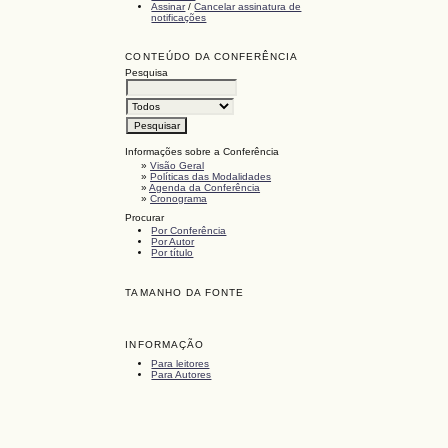
Assinar
/
Cancelar assinatura de
notificações
CONTEÚDO DA CONFERÊNCIA
Pesquisa
Informações sobre a Conferência
»
Visão Geral
»
Políticas das Modalidades
»
Agenda da Conferência
»
Cronograma
Procurar
Por Conferência
Por Autor
Por título
TAMANHO DA FONTE
INFORMAÇÃO
Para leitores
Para Autores