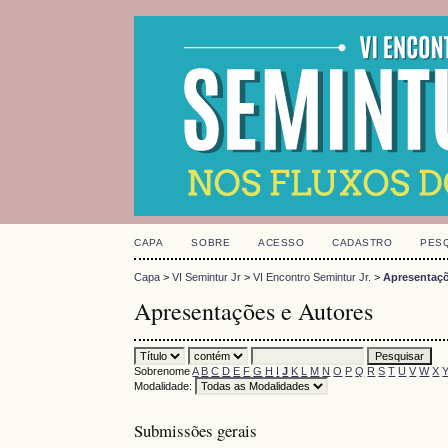
CAPA
SOBRE
ACESSO
CADASTRO
PES
Capa
>
VI Semintur Jr
>
VI Encontro Semintur Jr.
>
Apresentaçõ
Apresentações e Autores
Sobrenome
A
B
C
D
E
F
G
H
I
J
K
L
M
N
O
P
Q
R
S
T
U
V
W
X
Modalidade:
Submissões gerais