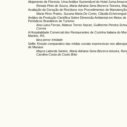
Alojamento de Floresta: Uma Análise Sustentável do Hotel Juma Amazo
Renata Pinto de Souza, Maria Adriana Sena Bezerra Teixeira, Ma
Avaliação da Geração de Resíduos nos Procedimentos de Manutenção 
Maria Pires Prates, Suzana Maria De Conto, Cláudia Echevenguá 
Análise da Produção Científica Sobre Dimensão Ambiental em Meios 
Periódicos Brasileiros de Turismo
Ana Luisa Ferrao, Mateus Torres Nazari, Guilherme Pereira Schoel
Correa
A Hospitalidade Comercial dos Restaurantes de Cozinha Italiana do Muni
Martins, RS.
liara perez trindade
Selfie: Estudo comparativo das mídias sociais expressivas nos albergue
de Manaus
Mayra Laborda Santos, Maria Adriana Sena Bezerra teixeira, Ren
Carolina Costa do Couto Brito