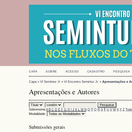
CAPA
SOBRE
ACESSO
CADASTRO
PESQUISA
Capa
>
VI Semintur Jr
>
VI Encontro Semintur Jr.
>
Apresentações e A
Apresentações e Autores
Sobrenome
A
B
C
D
E
F
G
H
I
J
K
L
M
N
O
P
Q
R
S
T
U
V
W
X
Y
Z
Toda
Modalidade:
Submissões gerais