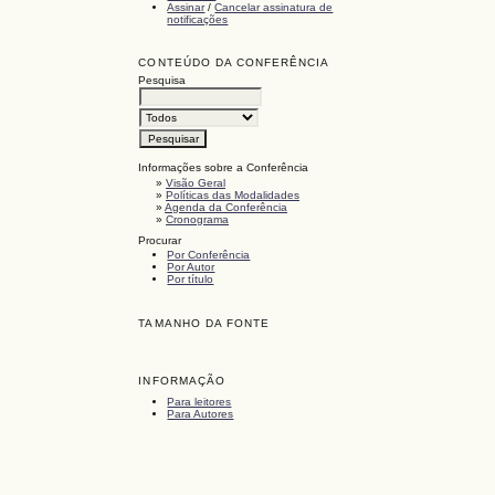
Assinar
/
Cancelar assinatura de
notificações
CONTEÚDO DA CONFERÊNCIA
Pesquisa
Informações sobre a Conferência
»
Visão Geral
»
Políticas das Modalidades
»
Agenda da Conferência
»
Cronograma
Procurar
Por Conferência
Por Autor
Por título
TAMANHO DA FONTE
INFORMAÇÃO
Para leitores
Para Autores