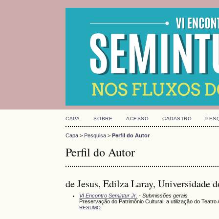
CAPA
SOBRE
ACESSO
CADASTRO
PES
Capa
>
Pesquisa
>
Perfil do Autor
Perfil do Autor
de Jesus, Edilza Laray, Universidade
VI Encontro Semintur Jr.
- Submissões gerais
Preservação do Patrimônio Cultural: a utilização do Teatr
RESUMO