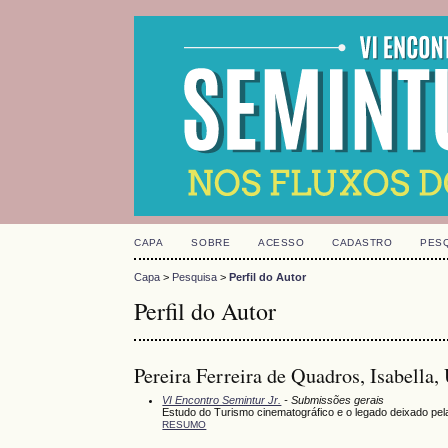
CAPA
SOBRE
ACESSO
CADASTRO
PES
Capa
>
Pesquisa
>
Perfil do Autor
Perfil do Autor
Pereira Ferreira de Quadros, Isabella,
VI Encontro Semintur Jr.
- Submissões gerais
Estudo do Turismo cinematográfico e o legado deixado pel
RESUMO