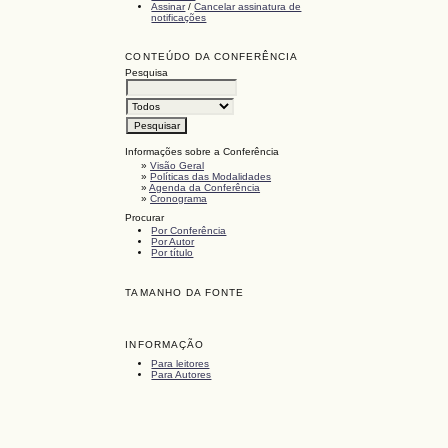
Assinar
/
Cancelar assinatura de
notificações
CONTEÚDO DA CONFERÊNCIA
Pesquisa
Informações sobre a Conferência
»
Visão Geral
»
Políticas das Modalidades
»
Agenda da Conferência
»
Cronograma
Procurar
Por Conferência
Por Autor
Por título
TAMANHO DA FONTE
INFORMAÇÃO
Para leitores
Para Autores