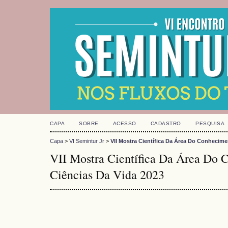
CAPA
SOBRE
ACESSO
CADASTRO
PESQUISA
Capa
>
VI Semintur Jr
>
VII Mostra Científica Da Área Do Conhecime
VII Mostra Científica Da Área Do
Ciências Da Vida 2023